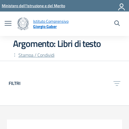
Vai ai contenuti
Vai al menu di navigazione
Vai al footer
Ministero dell'Istruzione e del Merito
Istituto Comprensivo
Giorgio Gaber
Argomento: Libri di testo
Stampa / Condividi
FILTRI