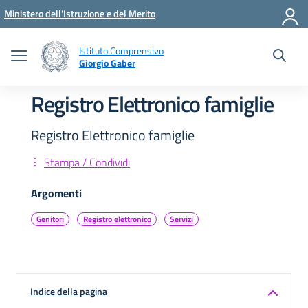
Vai ai contenuti
Vai al menu di navigazione
Vai al footer
Ministero dell'Istruzione e del Merito
Istituto Comprensivo
Giorgio Gaber
Registro Elettronico famiglie
Registro Elettronico famiglie
Stampa / Condividi
Argomenti
Genitori
Registro elettronico
Servizi
Indice della pagina