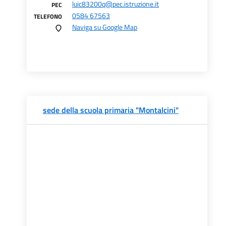
luic83200q@pec.istruzione.it
PEC
0584 67563
TELEFONO
Naviga su Google Map
sede della scuola primaria "Montalcini"