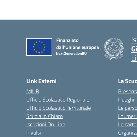
I
G
L
Link Esterni
La Scu
MIUR
Present
Ufficio Scolastico Regionale
I luoghi
Ufficio Scolastico Territoriale
Le pers
Scuola in Chiaro
I numeri
Iscrizioni On Line
Le carte
Invalsi
Organiz