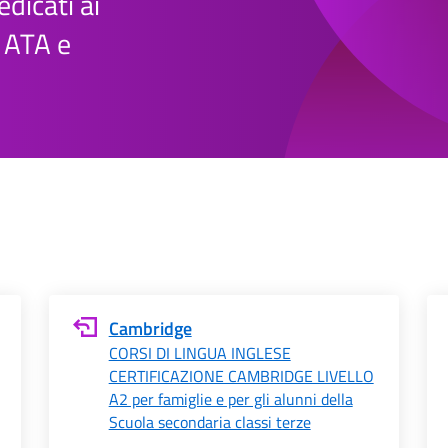
edicati ai
e ATA e
Cambridge
CORSI DI LINGUA INGLESE
CERTIFICAZIONE CAMBRIDGE LIVELLO
A2 per famiglie e per gli alunni della
Scuola secondaria classi terze