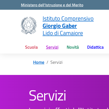
Vai ai contenuti
Vai al menu di navigazione
Vai al footer
Ministero dell'Istruzione e del Merito
Istituto Comprensivo
Giorgio Gaber
Lido di Camaiore
Scuola
Servizi
Novità
Didattica
Home
Servizi
Servizi