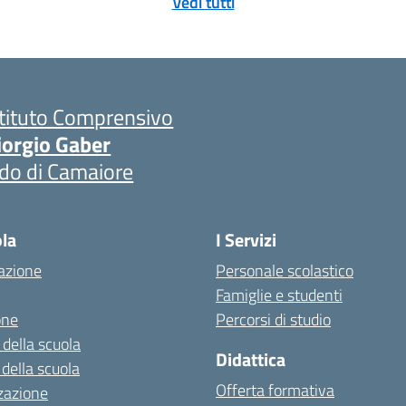
Vedi tutti
stituto Comprensivo
iorgio Gaber
ido di Camaiore
ola
I Servizi
azione
Personale scolastico
Famiglie e studenti
one
Percorsi di studio
 della scuola
Didattica
 della scuola
Offerta formativa
zazione