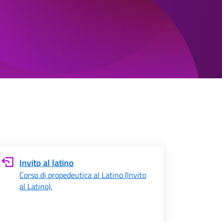
Invito al latino
Corso di propedeutica al Latino (Invito
al Latino).