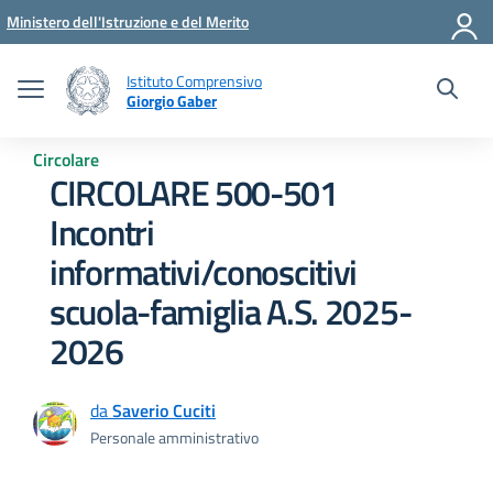
Vai ai contenuti
Vai al menu di navigazione
Vai al footer
Ministero dell'Istruzione e del Merito
Istituto Comprensivo
Giorgio Gaber
Circolare
CIRCOLARE 500-501
Incontri
informativi/conoscitivi
scuola-famiglia A.S. 2025-
2026
da
Saverio Cuciti
Personale amministrativo