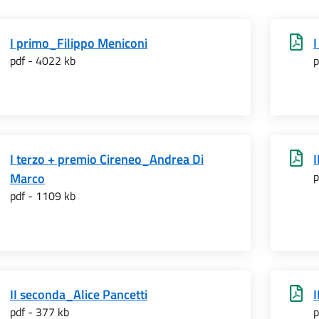
I primo_Filippo Meniconi
pdf - 4022 kb
p
I terzo + premio Cireneo_Andrea Di
p
Marco
pdf - 1109 kb
II seconda_Alice Pancetti
I
pdf - 377 kb
p