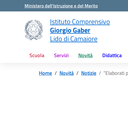
Vai ai contenuti
Vai al menu di navigazione
Vai al footer
Ministero dell'Istruzione e del Merito
Istituto Comprensivo
Giorgio Gaber
Lido di Camaiore
Scuola
Servizi
Novità
Didattica
Home
Novità
Notizie
“Elaborati 