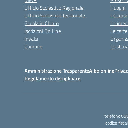
MIUR
Present
Ufficio Scolastico Regionale
I luoghi
Ufficio Scolastico Territoriale
Le pers
Scuola in Chiaro
I numeri
Iscrizioni On Line
Le carte
Invalsi
Organiz
Comune
La stori
Amministrazione Trasparente
Albo online
Privac
Regolamento disciplinare
telefono:058
codice fisc