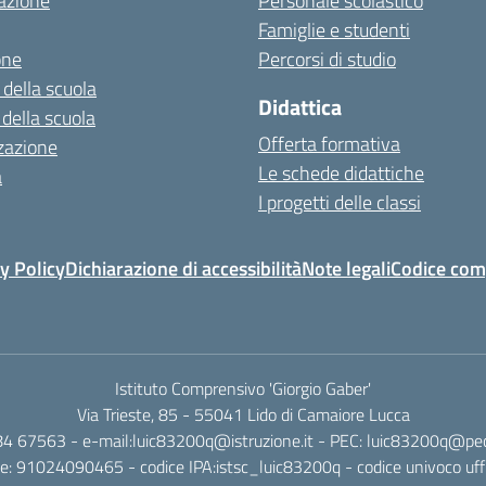
azione
Personale scolastico
Famiglie e studenti
one
Percorsi di studio
 della scuola
Didattica
 della scuola
Offerta formativa
zazione
Le schede didattiche
a
I progetti delle classi
y Policy
Dichiarazione di accessibilità
Note legali
Codice com
Istituto Comprensivo 'Giorgio Gaber'
Via Trieste, 85 - 55041 Lido di Camaiore Lucca
4 67563 - e-mail:luic83200q@istruzione.it - PEC: luic83200q@pec.
ale: 91024090465 - codice IPA:istsc_luic83200q - codice univoco uff