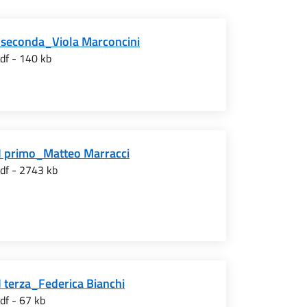
I seconda_Viola Marconcini
df - 140 kb
II primo_Matteo Marracci
df - 2743 kb
I terza_Federica Bianchi
df - 67 kb