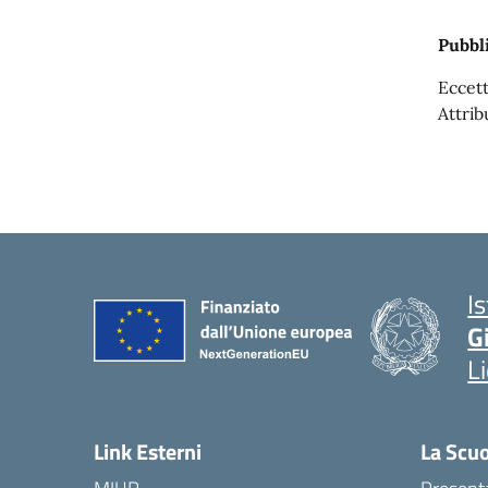
Pubbli
Eccett
Attrib
I
G
L
Link Esterni
La Scu