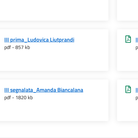
III prima_Ludovica Liutprandi
I
pdf - 857 kb
p
III segnalata_Amanda Biancalana
I
pdf - 1820 kb
p