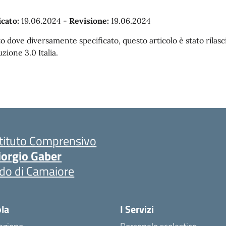
cato:
19.06.2024
-
Revisione:
19.06.2024
o dove diversamente specificato, questo articolo è stato rila
uzione 3.0 Italia.
stituto Comprensivo
iorgio Gaber
ido di Camaiore
ola
I Servizi