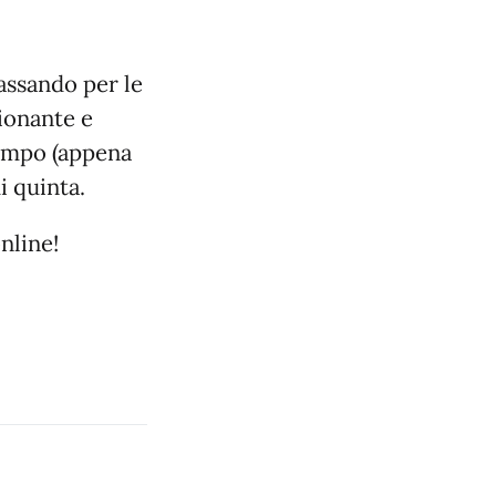
passando per le
sionante e
tempo (appena
i quinta.
online!