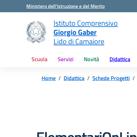
Vai ai contenuti
Vai al menu di navigazione
Vai al footer
Ministero dell'Istruzione e del Merito
Istituto Comprensivo
Giorgio Gaber
Lido di Camaiore
Scuola
Servizi
Novità
Didattica
Home
Didattica
Schede Progetti