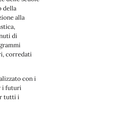
 della
zione alla
stica,
nuti di
rogrammi
i, corredati
alizzato con i
 i futuri
 tutti i