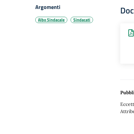
Argomenti
Doc
Albo Sindacale
Sindacati
Pubbli
Eccett
Attrib