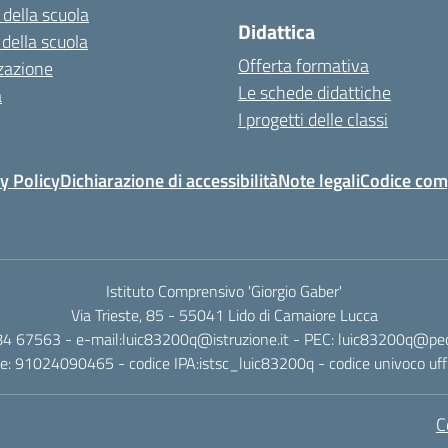
 della scuola
Didattica
 della scuola
Offerta formativa
zazione
Le schede didattiche
a
I progetti delle classi
y Policy
Dichiarazione di accessibilità
Note legali
Codice com
Istituto Comprensivo 'Giorgio Gaber'
Via Trieste, 85 - 55041 Lido di Camaiore Lucca
4 67563 - e-mail:luic83200q@istruzione.it - PEC: luic83200q@pec.
ale: 91024090465 - codice IPA:istsc_luic83200q - codice univoco uff
C