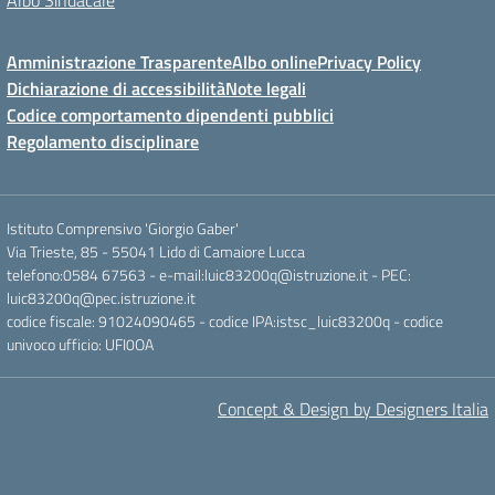
Albo Sindacale
Amministrazione Trasparente
Albo online
Privacy Policy
Dichiarazione di accessibilità
Note legali
Codice comportamento dipendenti pubblici
Regolamento disciplinare
Istituto Comprensivo 'Giorgio Gaber'
Via Trieste, 85 - 55041 Lido di Camaiore Lucca
telefono:0584 67563 - e-mail:luic83200q@istruzione.it - PEC:
luic83200q@pec.istruzione.it
codice fiscale: 91024090465 - codice IPA:istsc_luic83200q - codice
univoco ufficio: UFI0OA
Concept & Design by Designers Italia