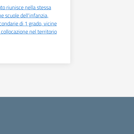
tuto riunisce nella stessa
e scuole dell'infanzia,
condarie di 1 grado, vicine
collocazione nel territorio