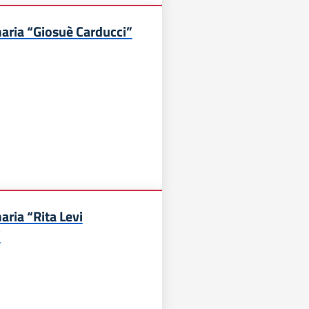
aria “Giosuè Carducci”
aria “Rita Levi
”