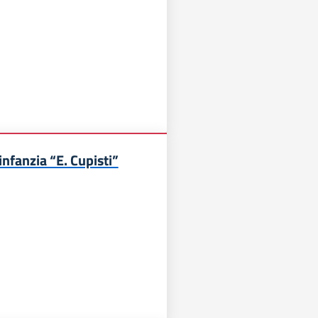
infanzia “E. Cupisti”