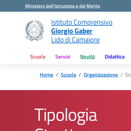
Vai ai contenuti
Vai al menu di navigazione
Vai al footer
Ministero dell'Istruzione e del Merito
Istituto Comprensivo
Giorgio Gaber
Lido di Camaiore
Scuola
Servizi
Novità
Didattica
Home
Scuola
Organizzazione
Sc
Tipologia