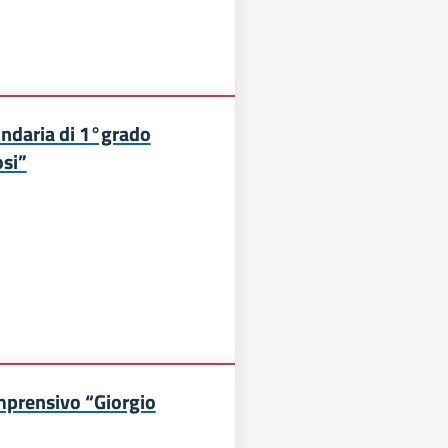
ndaria di 1°grado
si”
mprensivo “Giorgio