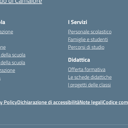
ido di Camaiore
ola
I Servizi
azione
Personale scolastico
Famiglie e studenti
one
Percorsi di studio
 della scuola
Didattica
 della scuola
Offerta formativa
zazione
Le schede didattiche
a
I progetti delle classi
y Policy
Dichiarazione di accessibilità
Note legali
Codice com