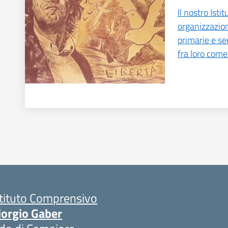
Il nostro Isti
organizzazion
primarie e se
fra loro come 
stituto Comprensivo
iorgio Gaber