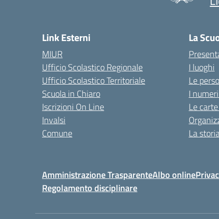
L
Link Esterni
La Scu
MIUR
Present
Ufficio Scolastico Regionale
I luoghi
Ufficio Scolastico Territoriale
Le pers
Scuola in Chiaro
I numeri
Iscrizioni On Line
Le carte
Invalsi
Organiz
Comune
La stori
Amministrazione Trasparente
Albo online
Privac
Regolamento disciplinare