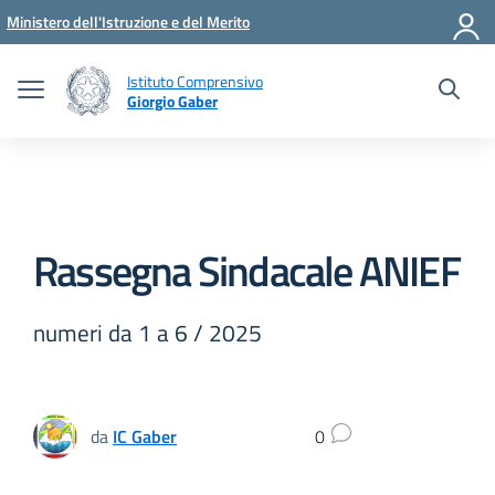
Vai ai contenuti
Vai al menu di navigazione
Vai al footer
Ministero dell'Istruzione e del Merito
Istituto Comprensivo
Giorgio Gaber
Rassegna Sindacale ANIEF
numeri da 1 a 6 / 2025
da
IC Gaber
0